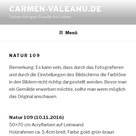
Zum
CARMEN-VALEANU.DE
Inhalt
Farben bringen Freude ins Leben
springen
Menü
NATUR 109
Bemerkung: Es kann sein, dass durch das Fotografieren
und durch die Einstellungen des Bildschirms die Farbtöne
in den Bildern nicht richtig dargestellt werden. Bevor man
ein Gemälde erwerben möchte, sollte man wenn möglich
das Original anschauen.
Natur 109 (10.11.2016)
50×70 cm Acrylfarben auf Leinwand
Holzrahmen ca. 5.4cm breit, Farbe gold-grün-braun