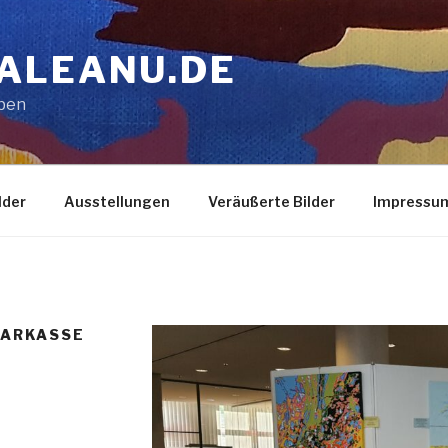
ALEANU.DE
eben
lder
Ausstellungen
Veräußerte Bilder
Impressu
PARKASSE